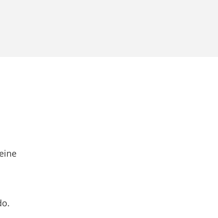
eine
do.