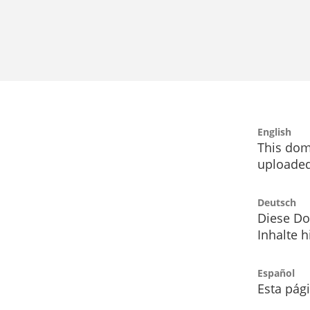
English
This dom
uploaded
Deutsch
Diese Do
Inhalte h
Español
Esta pág